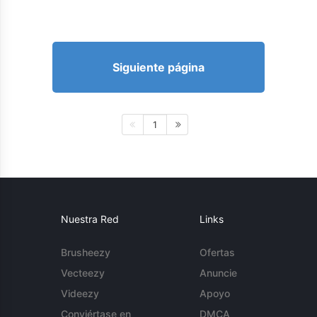
Siguiente página
1
Nuestra Red
Links
Brusheezy
Ofertas
Vecteezy
Anuncie
Videezy
Apoyo
Conviértase en
DMCA