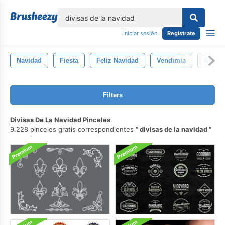
lose
Iniciar sesión
Regístrate
Navidad
Fiesta
Feliz Navidad
Vendimia
Retro
Filters
Divisas De La Navidad Pinceles
9.228 pinceles gratis correspondientes
divisas de la navidad