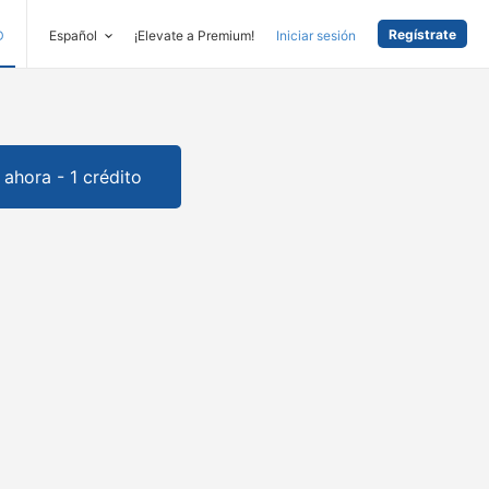
Regístrate
D
Español
¡Elevate a Premium!
Iniciar sesión
ahora - 1 crédito