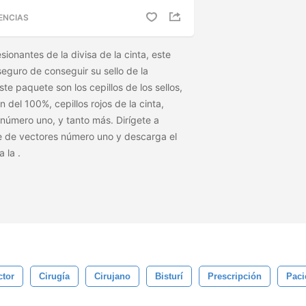
ENCIAS
sionantes de la divisa de la cinta, este
seguro de conseguir su sello de la
te paquete son los cepillos de los sellos,
ón del 100%, cepillos rojos de la cinta,
l número uno, y tanto más. Dirígete a
e de vectores número uno y descarga el
la
la
.
ctor
Cirugía
Cirujano
Bisturí
Prescripción
Paci