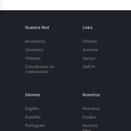
Nuestra Red
Links
Brusheezy
Ofertas
Vecteezy
Anuncie
Videezy
Apoyo
Conviértase en
DMCA
colaborador
Idiomas
Nosotros
English
Nosotros
Español
Equipo
Português
Nuestro
blog