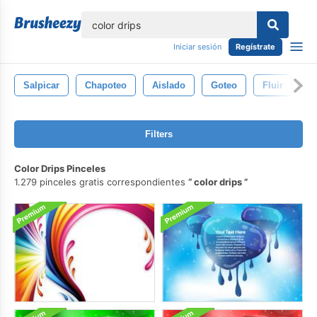
lose
Iniciar sesión
Regístrate
Salpicar
Chapoteo
Aislado
Goteo
Fluir
M
Filters
Color Drips Pinceles
1.279 pinceles gratis correspondientes
color drips