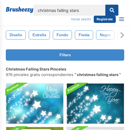
lose
Iniciar sesión
Regístrate
Diseño
Estrella
Fondo
Fiesta
Negro
Ilust
Filters
Christmas Falling Stars Pinceles
976 pinceles gratis correspondientes
christmas falling stars