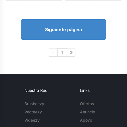
Siguiente página
1
Nuestra Red
Links
Brusheezy
Ofertas
Vecteezy
Anuncie
Videezy
Apoyo