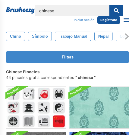
lose
Iniciar sesión
Regístrate
Chino
Símbolo
Trabajo Manual
Nepal
Color
Filters
Chinese Pinceles
44 pinceles gratis correspondientes
chinese