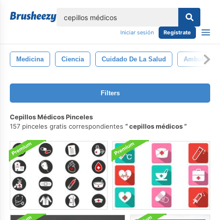
lose
Iniciar sesión
Regístrate
Medicina
Ciencia
Cuidado De La Salud
Ambulancia
Filters
Cepillos Médicos Pinceles
157 pinceles gratis correspondientes
cepillos médicos