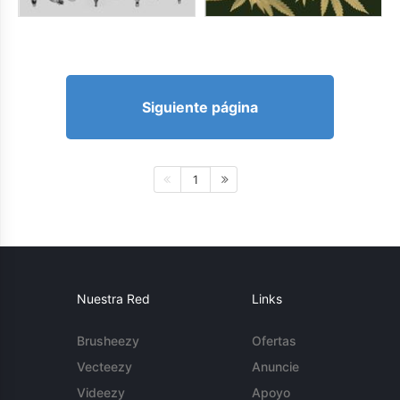
Siguiente página
1
Nuestra Red
Links
Brusheezy
Ofertas
Vecteezy
Anuncie
Videezy
Apoyo