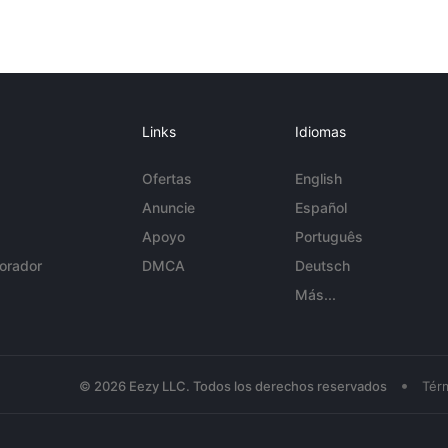
Links
Idiomas
Ofertas
English
Anuncie
Español
Apoyo
Português
orador
DMCA
Deutsch
Más...
•
© 2026 Eezy LLC. Todos los derechos reservados
Tér