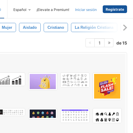
Regístrate
D
Español
¡Elevate a Premium!
Iniciar sesión
Mujer
Aislado
Cristiano
La Religión Cristiana
Vent
de 15
1