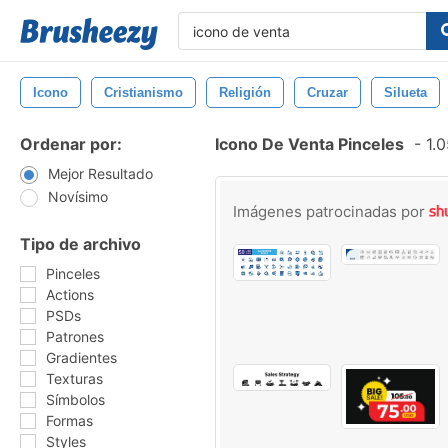
Icono
Cristianismo
Religión
Cruzar
Silueta
Ordenar por:
Icono De Venta Pinceles
-
1.0
Mejor Resultado
Novísimo
Imágenes patrocinadas por
Tipo de archivo
Pinceles
Actions
PSDs
Patrones
Gradientes
Texturas
Símbolos
Formas
Styles