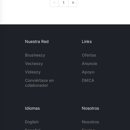
1
Nuestra Red
Links
Brusheezy
Ofertas
Vecteezy
Anuncie
Videezy
Apoyo
Conviértase en
DMCA
colaborador
Idiomas
Nosotros
English
Nosotros