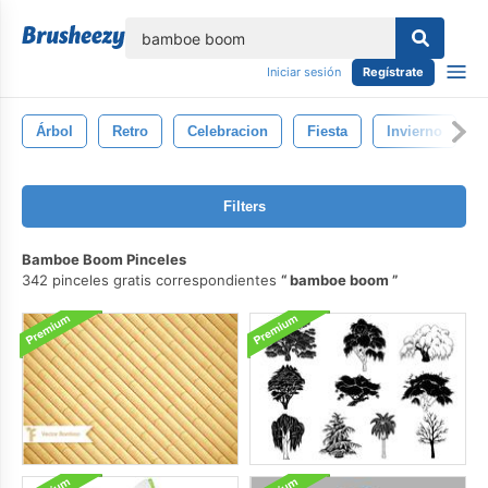
lose
Iniciar sesión
Regístrate
Árbol
Retro
Celebracion
Fiesta
Invierno
Filters
Bamboe Boom Pinceles
342 pinceles gratis correspondientes
bamboe boom