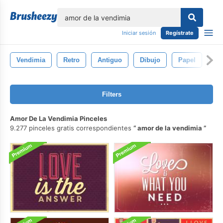
lose
Iniciar sesión
Regístrate
Vendimia
Retro
Antiguo
Dibujo
Papel
Ilu
Filters
Amor De La Vendimia Pinceles
9.277 pinceles gratis correspondientes
amor de la vendimia