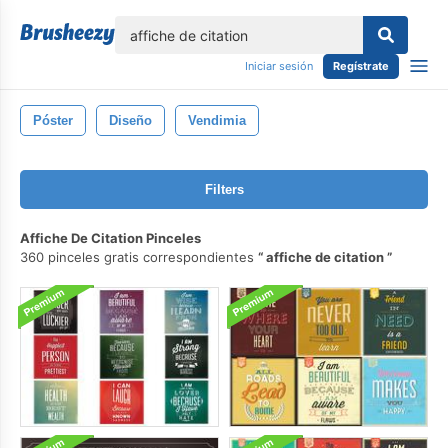
lose
Iniciar sesión
Regístrate
Póster
Diseño
Vendimia
Filters
Affiche De Citation Pinceles
360 pinceles gratis correspondientes
affiche de citation