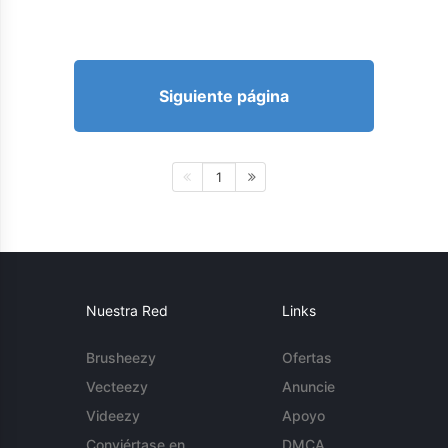
Siguiente página
1
Nuestra Red
Links
Brusheezy
Ofertas
Vecteezy
Anuncie
Videezy
Apoyo
Conviértase en
DMCA