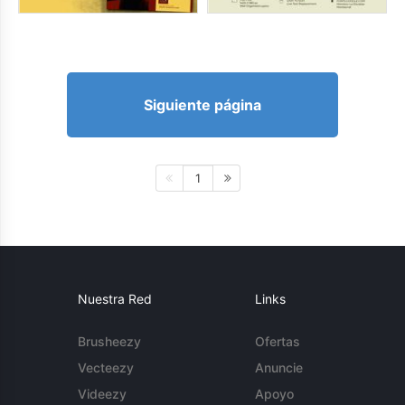
Siguiente página
1
Nuestra Red
Links
Brusheezy
Ofertas
Vecteezy
Anuncie
Videezy
Apoyo