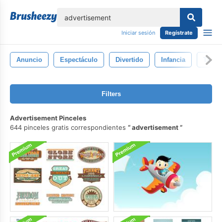
lose
Iniciar sesión
Regístrate
Anuncio
Espectáculo
Divertido
Infancia
Teatro
Filters
Advertisement Pinceles
644 pinceles gratis correspondientes
advertisement