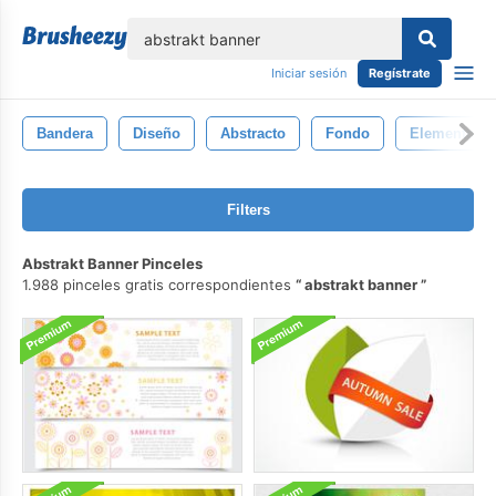
lose
Iniciar sesión
Regístrate
Bandera
Diseño
Abstracto
Fondo
Elemento
Filters
Abstrakt Banner Pinceles
1.988 pinceles gratis correspondientes
abstrakt banner