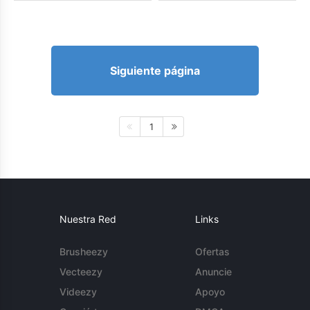
Siguiente página
1
Nuestra Red
Links
Brusheezy
Ofertas
Vecteezy
Anuncie
Videezy
Apoyo