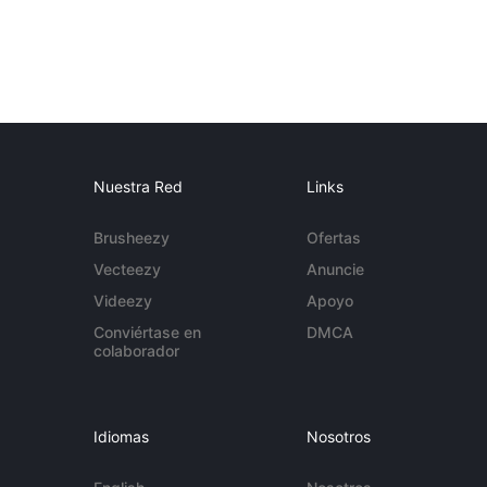
Nuestra Red
Links
Brusheezy
Ofertas
Vecteezy
Anuncie
Videezy
Apoyo
Conviértase en
DMCA
colaborador
Idiomas
Nosotros