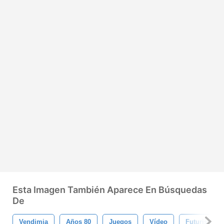
Esta Imagen También Aparece En Búsquedas
De
Vendimia
Años 80
Juegos
Vídeo
Futurista