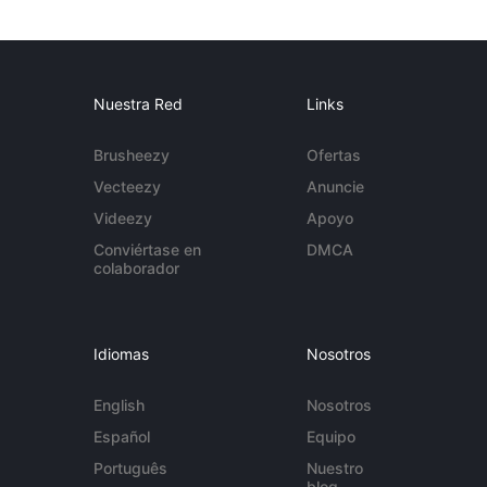
Nuestra Red
Links
Brusheezy
Ofertas
Vecteezy
Anuncie
Videezy
Apoyo
Conviértase en
DMCA
colaborador
Idiomas
Nosotros
English
Nosotros
Español
Equipo
Português
Nuestro
blog