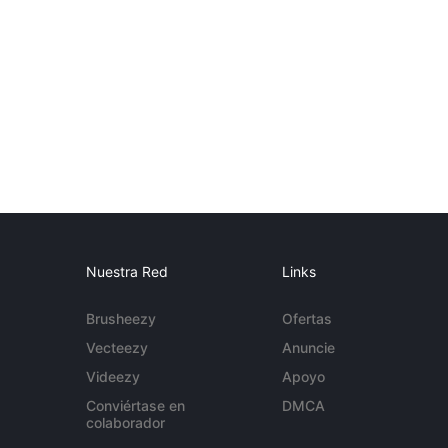
Nuestra Red
Links
Brusheezy
Ofertas
Vecteezy
Anuncie
Videezy
Apoyo
Conviértase en
DMCA
colaborador