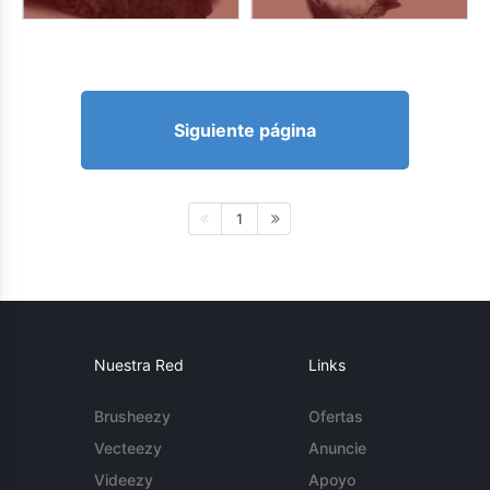
Siguiente página
1
Nuestra Red
Links
Brusheezy
Ofertas
Vecteezy
Anuncie
Videezy
Apoyo