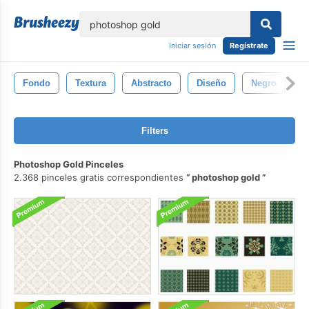
lose
Iniciar sesión
Regístrate
Fondo
Textura
Abstracto
Diseño
Negro
P
Filters
Photoshop Gold Pinceles
2.368 pinceles gratis correspondientes
photoshop gold