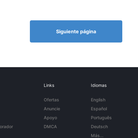
Siguiente página
Links
Idiomas
Ofertas
English
Anuncie
Español
Apoyo
Português
orador
DMCA
Deutsch
Más...