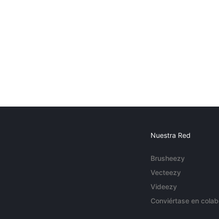
Nuestra Red
Brusheezy
Vecteezy
Videezy
Conviértase en colab