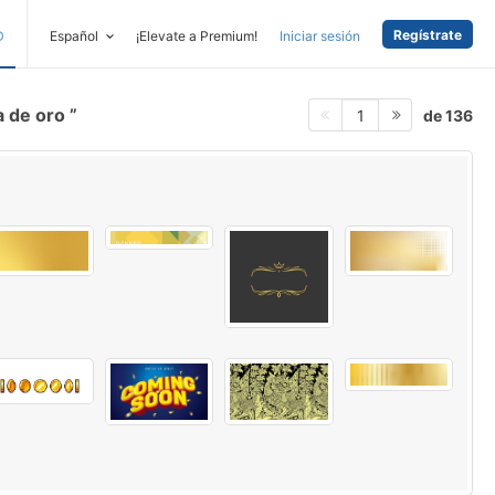
Regístrate
D
Español
¡Elevate a Premium!
Iniciar sesión
a de oro
de 136
1