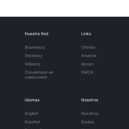
Nuestra Red
Links
Brusheezy
Ofertas
Vecteezy
Anuncie
Videezy
Apoyo
Conviértase en
DMCA
colaborador
Idiomas
Nosotros
English
Nosotros
Español
Equipo