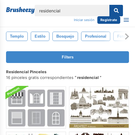
lose
Iniciar sesión
Regístrate
Templo
Estilo
Bosquejo
Profesional
Fotografí
Filters
Residencial Pinceles
16 pinceles gratis correspondientes
residencial