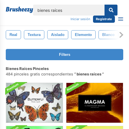
lose
Iniciar sesión
Regístrate
Real
Textura
Aislado
Elemento
Blanco
N
Filters
Bienes Raíces Pinceles
484 pinceles gratis correspondientes
bienes raíces