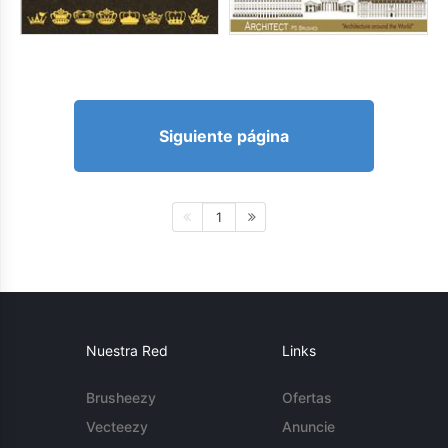
Siguiente página
1
Nuestra Red
Links
Brusheezy
Ofertas
Vecteezy
Anuncie