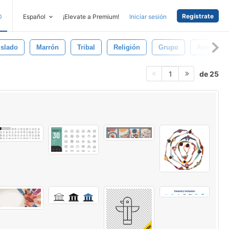
Regístrate
D
Español
¡Elevate a Premium!
Iniciar sesión
islado
Marrón
Tribal
Religión
Grupo
Arte
de 25
1