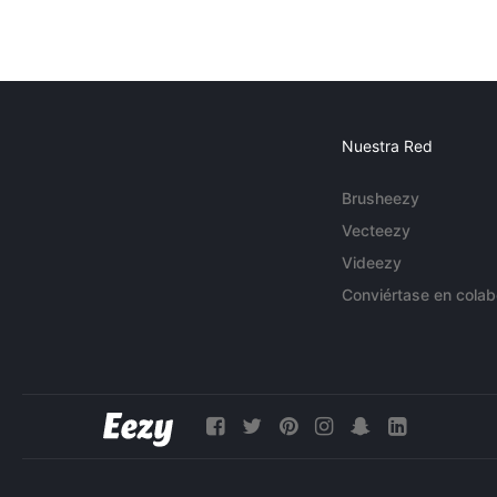
Nuestra Red
Brusheezy
Vecteezy
Videezy
Conviértase en colab