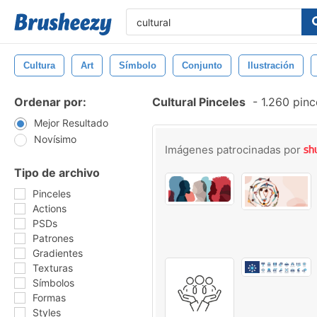
Cultura
Art
Símbolo
Conjunto
Ilustración
Ordenar por:
Cultural Pinceles
-
1.260 pinc
Mejor Resultado
Novísimo
Imágenes patrocinadas por
Tipo de archivo
Pinceles
Actions
PSDs
Patrones
Gradientes
Texturas
Símbolos
Formas
Styles