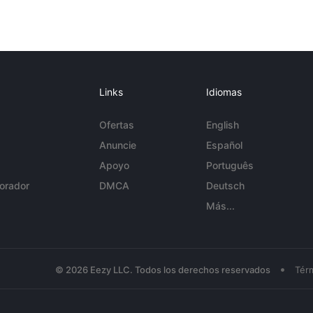
Links
Idiomas
Ofertas
English
Anuncie
Español
Apoyo
Português
orador
DMCA
Deutsch
Más...
•
© 2026 Eezy LLC. Todos los derechos reservados
Tér