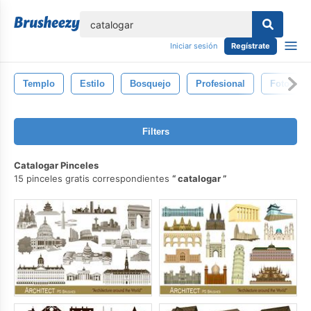
lose
Iniciar sesión
Regístrate
Templo
Estilo
Bosquejo
Profesional
Fotografí
Filters
Catalogar Pinceles
15 pinceles gratis correspondientes
catalogar