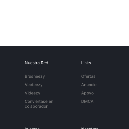
Nuestra Red
Links
Brusheezy
Ofertas
Vecteezy
Anuncie
Videezy
Apoyo
Conviértase en
DMCA
colaborador
Idiomas
Nosotros