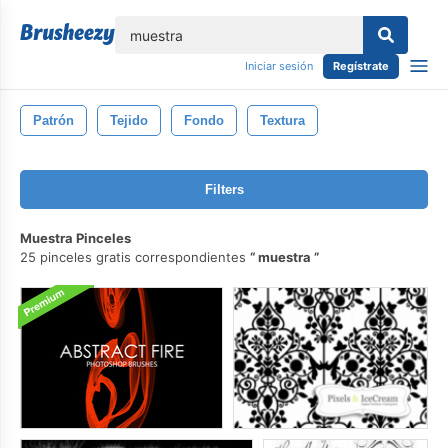
lose
Iniciar sesión
Regístrate
Patrón
Tejido
Fondo
Textura
Filters
Muestra Pinceles
25 pinceles gratis correspondientes
muestra