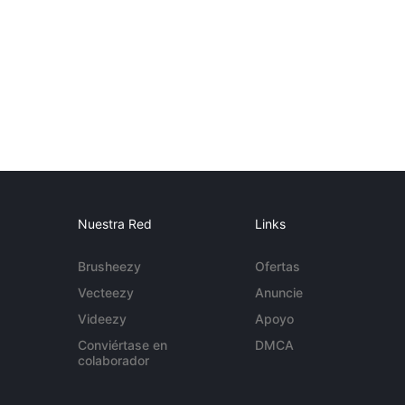
Nuestra Red
Links
Brusheezy
Ofertas
Vecteezy
Anuncie
Videezy
Apoyo
Conviértase en
DMCA
colaborador