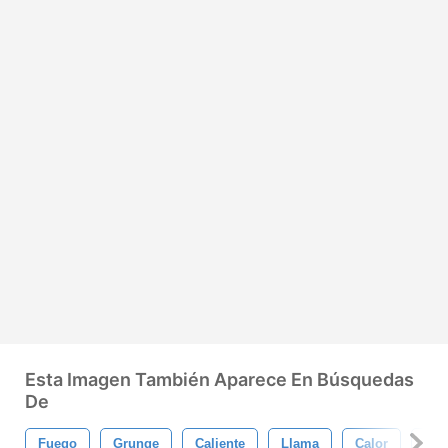
Esta Imagen También Aparece En Búsquedas
De
Fuego
Grunge
Caliente
Llama
Calor
Qu