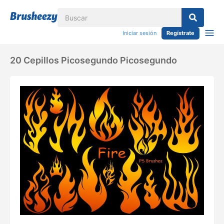
Iniciar sesión
Regístrate
20 Cepillos Picosegundo Picosegundo