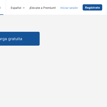
Regístrate
D
Español
¡Elevate a Premium!
Iniciar sesión
rga gratuita