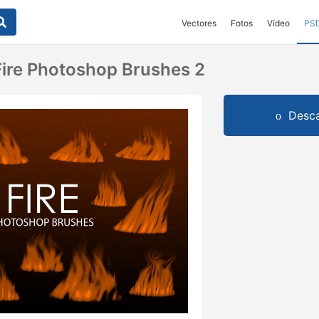
Vectores
Fotos
Vídeo
PS
 Fire Photoshop Brushes 2
Desca