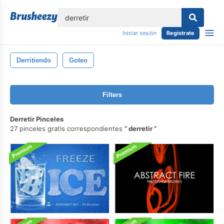
lose
Iniciar sesión
Regístrate
Derritiendo
Goteo
Filters
Derretir Pinceles
27 pinceles gratis correspondientes
derretir