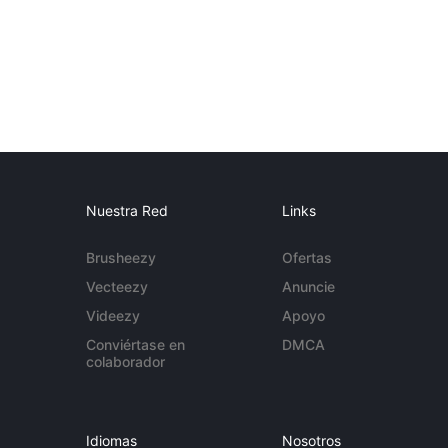
Nuestra Red
Links
Brusheezy
Ofertas
Vecteezy
Anuncie
Videezy
Apoyo
Conviértase en
DMCA
colaborador
Idiomas
Nosotros