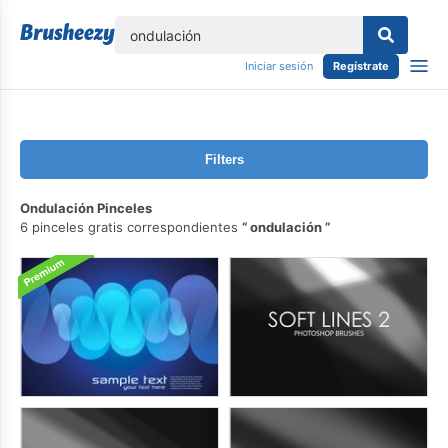
lose
Iniciar sesión
Regístrate
Filters
Ondulación Pinceles
6 pinceles gratis correspondientes
ondulación