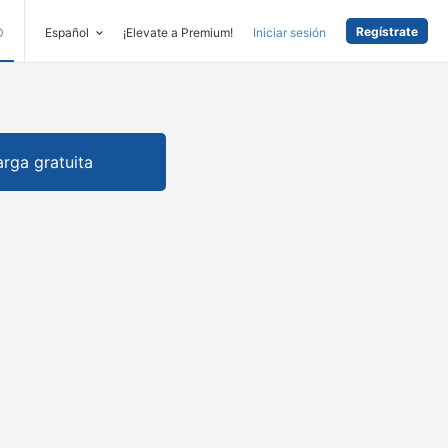
Regístrate
D
Español
¡Elevate a Premium!
Iniciar sesión
rga gratuita