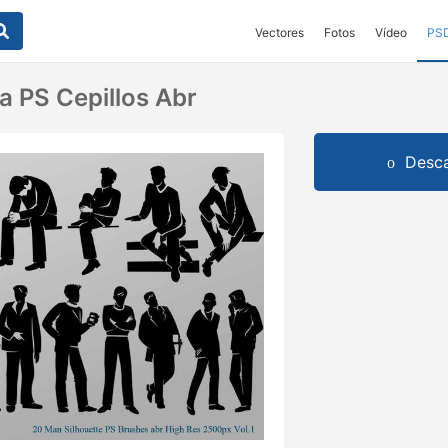
Vectores
Fotos
Vídeo
PS
a PS Cepillos Abr
Desca