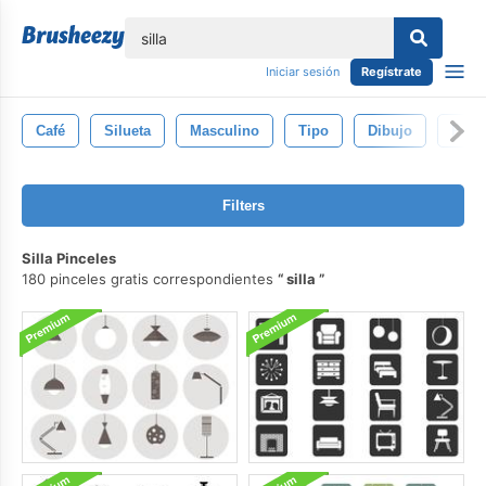
lose
Iniciar sesión
Regístrate
Café
Silueta
Masculino
Tipo
Dibujo
Paqu
Filters
Silla Pinceles
180 pinceles gratis correspondientes
silla