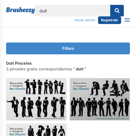
lose
Iniciar sesión
Regístrate
Filters
Dult Pinceles
3 pinceles gratis correspondientes
dult