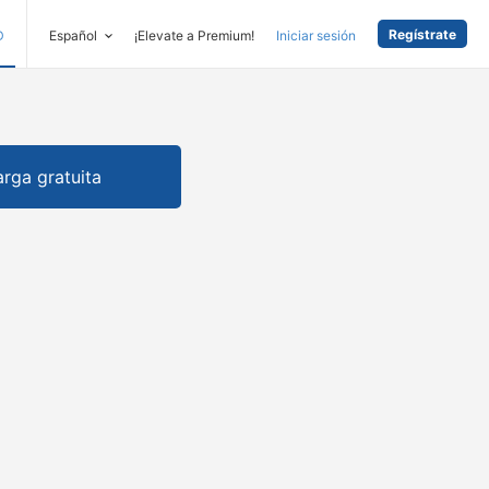
Regístrate
D
Español
¡Elevate a Premium!
Iniciar sesión
rga gratuita