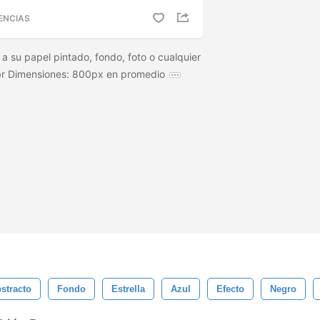
ENCIAS
o a su papel pintado, fondo, foto o cualquier
abr Dimensiones: 800px en promedio
stracto
Fondo
Estrella
Azul
Efecto
Negro