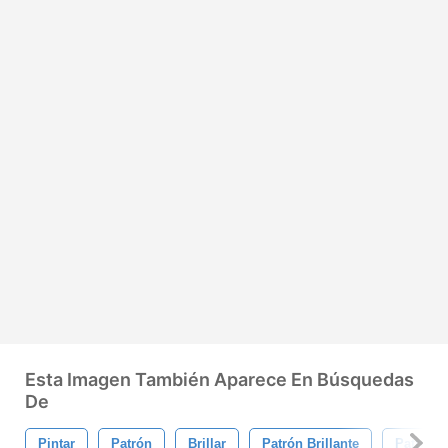
Esta Imagen También Aparece En Búsquedas
De
Pintar
Patrón
Brillar
Patrón Brillante
Patrón D