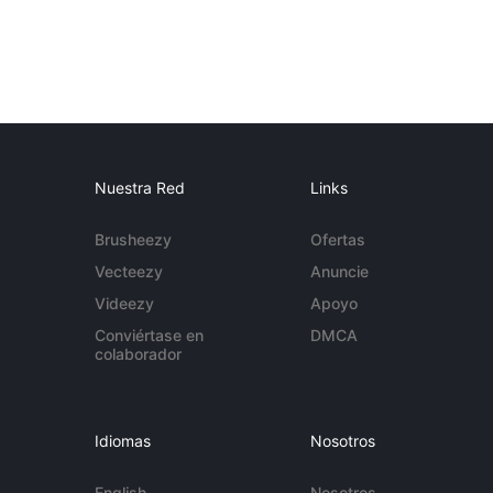
Nuestra Red
Links
Brusheezy
Ofertas
Vecteezy
Anuncie
Videezy
Apoyo
Conviértase en
DMCA
colaborador
Idiomas
Nosotros
English
Nosotros