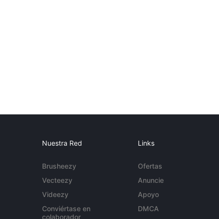
Nuestra Red
Links
Brusheezy
Ofertas
Vecteezy
Anuncie
Videezy
Apoyo
Conviértase en
DMCA
colaborador