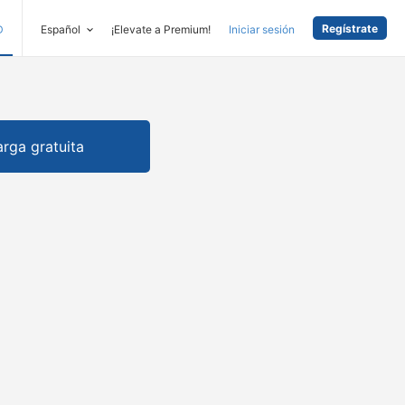
Regístrate
D
Español
¡Elevate a Premium!
Iniciar sesión
rga gratuita