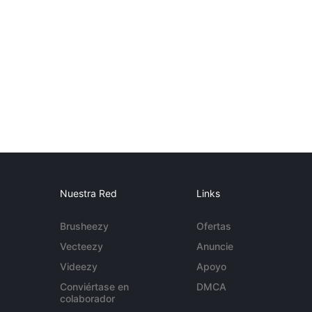
Nuestra Red
Links
Brusheezy
Ofertas
Vecteezy
Anuncie
Videezy
Apoyo
Conviértase en
DMCA
colaborador