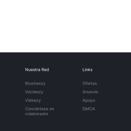
Nuestra Red
Links
Brusheezy
Ofertas
Vecteezy
Anuncie
Videezy
Apoyo
Conviértase en
DMCA
colaborador