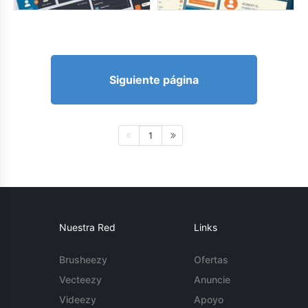
Siguiente página
1
Nuestra Red
Links
Brusheezy
Ofertas
Vecteezy
Anuncie
Videezy
Apoyo