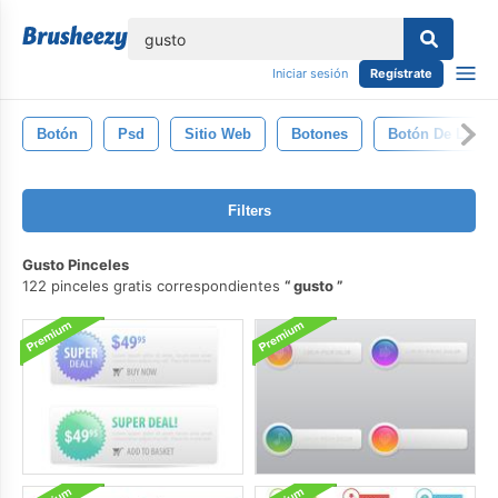
lose
Iniciar sesión
Regístrate
Botón
Psd
Sitio Web
Botones
Botón De La W
Filters
Gusto Pinceles
122 pinceles gratis correspondientes
gusto