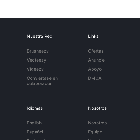
Nuestra Red
Links
Brusheezy
Ofertas
Vecteezy
Anuncie
Videezy
Apoyo
Conviértase en
DMCA
colaborador
Idiomas
Nosotros
English
Nosotros
Español
Equipo