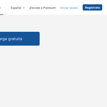
Regístrate
D
Español
¡Elevate a Premium!
Iniciar sesión
rga gratuita