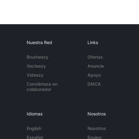
Nuestra Red
Links
Brusheezy
Ofertas
Vecteezy
Anuncie
Videezy
Apoyo
Conviértase en
DMCA
colaborador
Idiomas
Nosotros
English
Nosotros
Español
Equipo