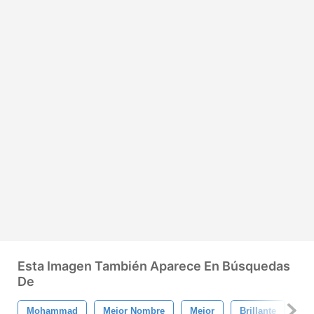
Esta Imagen También Aparece En Búsquedas
De
Mohammad
Mejor Nombre
Mejor
Brillante
El