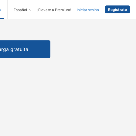
Regístrate
D
Español
¡Elevate a Premium!
Iniciar sesión
rga gratuita