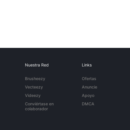
Nuestra Red
Links
Brusheezy
Ofertas
Vecteezy
Anuncie
Videezy
Apoyo
Conviértase en
DMCA
colaborador