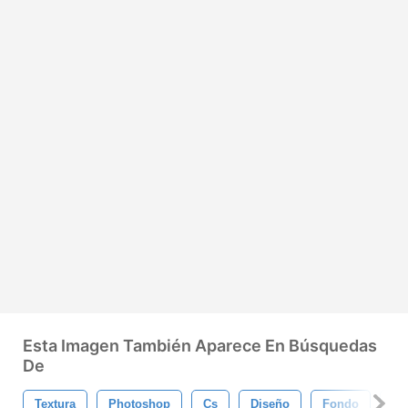
Esta Imagen También Aparece En Búsquedas
De
Textura
Photoshop
Cs
Diseño
Fondo
Ab