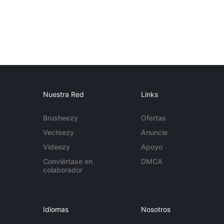
Nuestra Red
Links
Brusheezy
Ofertas
Vecteezy
Anuncie
Videezy
Apoyo
Conviértase en
DMCA
colaborador
Idiomas
Nosotros