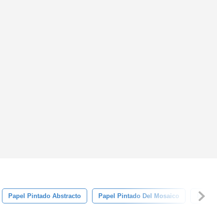
Papel Pintado Abstracto
Papel Pintado Del Mosaico
Mosai