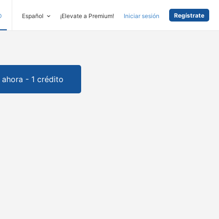
Regístrate
D
Español
¡Elevate a Premium!
Iniciar sesión
ahora - 1 crédito