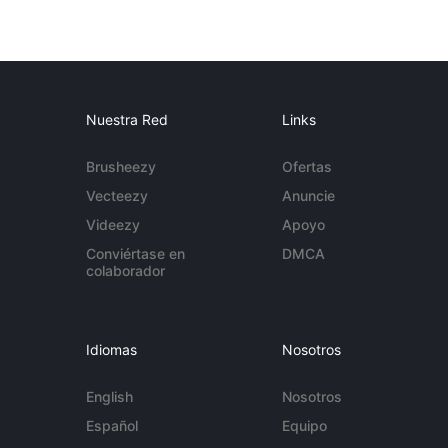
Nuestra Red
Links
Brusheezy
Ofertas
Vecteezy
Anuncie
Videezy
Apoyo
Conviértase en
DMCA
colaborador
Idiomas
Nosotros
English
Nosotros
Español
Equipo