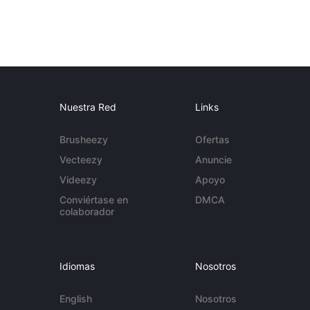
Nuestra Red
Links
Brusheezy
Ofertas
Vecteezy
Anuncie
Videezy
Apoyo
Conviértase en
DMCA
colaborador
Idiomas
Nosotros
English
Nosotros